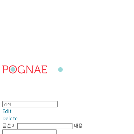
포그내
Edit
Delete
글쓴이
내용