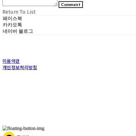
Comment
Return To List
페이스북
카카오톡
네이버 블로그
이용약관
개인정보처리방침
사업자정보확인
상호: (주)포그내 | 대표: 차복희 | 개인정보관리책임자: 채희준 | 전화: 1544-03
주소: 서울특별시 관악구 은천로 61, 은천누리에뜰 B1 | 사업자등록번호:
11