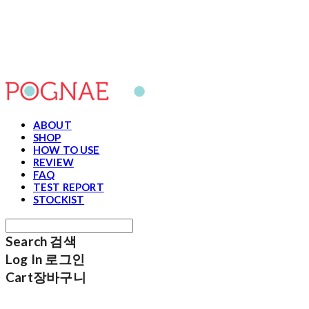
포그내
ABOUT
SHOP
HOW TO USE
REVIEW
FAQ
TEST REPORT
STOCKIST
Search
검색
Log In
로그인
Cart
장바구니