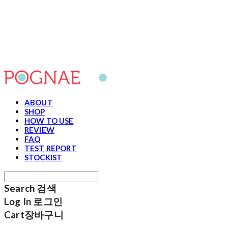
포그내
ABOUT
SHOP
HOW TO USE
REVIEW
FAQ
TEST REPORT
STOCKIST
Search
검색
Log In
로그인
Cart
장바구니