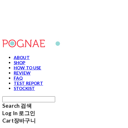
포그내
ABOUT
SHOP
HOW TO USE
REVIEW
FAQ
TEST REPORT
STOCKIST
Search
검색
Log In
로그인
Cart
장바구니