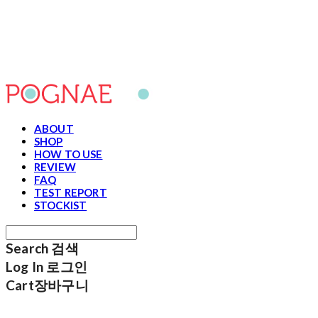
포그내
ABOUT
SHOP
HOW TO USE
REVIEW
FAQ
TEST REPORT
STOCKIST
Search
검색
Log In
로그인
Cart
장바구니