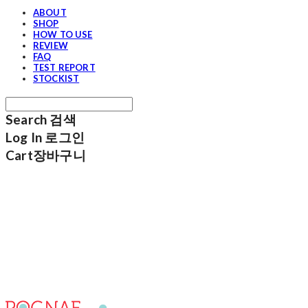
ABOUT
SHOP
HOW TO USE
REVIEW
FAQ
TEST REPORT
STOCKIST
Search
검색
Log In
로그인
Cart
장바구니
포그내