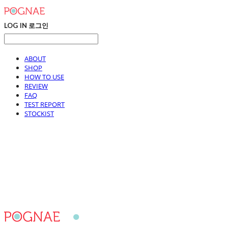
LOG IN
로그인
ABOUT
SHOP
HOW TO USE
REVIEW
FAQ
TEST REPORT
STOCKIST
포그내