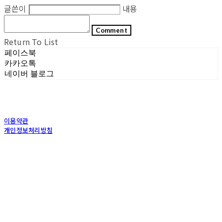
글쓴이
내용
Comment
Return To List
페이스북
카카오톡
네이버 블로그
이용약관
개인정보처리방침
사업자정보확인
상호: (주)포그내 | 대표: 차복희 | 개인정보관리책임자: 채희준 | 전화: 1544-0374 | 이메
일: info@pognae.com
주소: 서울특별시 관악구 은천로 61, 은천누리에뜰 B1 | 사업자등록번호:
119-87-07157
|
통신판매:
2017-서울서초-1675
| 호스팅제공자: (주)식스샵