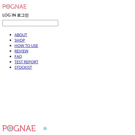
LOG IN
로그인
ABOUT
SHOP
HOW TO USE
REVIEW
FAQ
TEST REPORT
STOCKIST
포그내