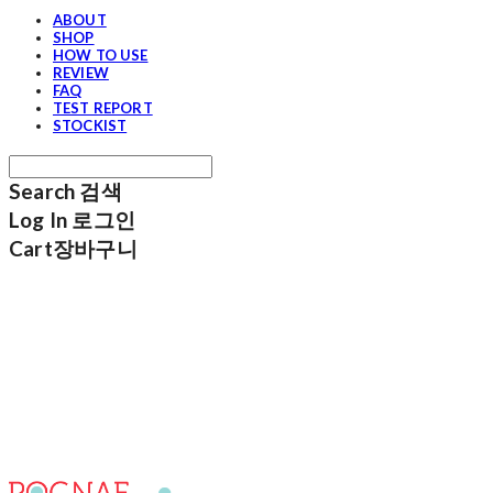
ABOUT
SHOP
HOW TO USE
REVIEW
FAQ
TEST REPORT
STOCKIST
Search
검색
Log In
로그인
Cart
장바구니
포그내