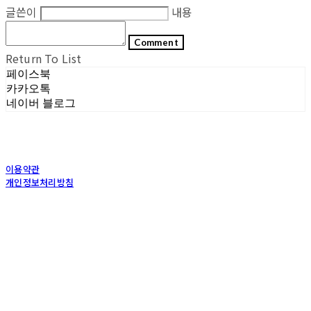
글쓴이
내용
Comment
Return To List
페이스북
카카오톡
네이버 블로그
이용약관
개인정보처리방침
사업자정보확인
상호: (주)포그내 | 대표: 차복희 | 개인정보관리책임자: 채희준 | 전화: 1544-0374 | 이메
일: info@pognae.com
주소: 서울특별시 관악구 은천로 61, 은천누리에뜰 B1 | 사업자등록번호:
119-87-07157
|
통신판매:
2017-서울서초-1675
| 호스팅제공자: (주)식스샵